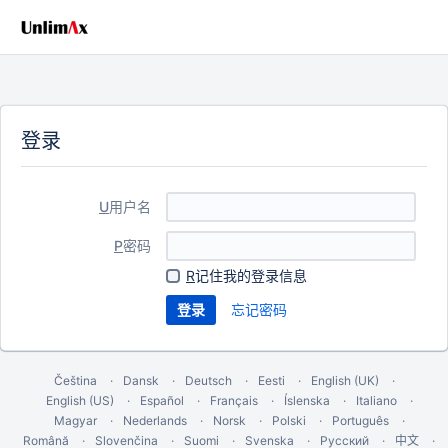
登录
U
用户名
P
密码
R
记住我的登录信息
忘记密码
Čeština
Dansk
Deutsch
Eesti
English (UK)
English (US)
Español
Français
Íslenska
Italiano
Magyar
Nederlands
Norsk
Polski
Português
Română
Slovenčina
Suomi
Svenska
Русский
中文