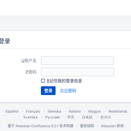
登录
U
用户名
P
密码
R
记住我的登录信息
忘记密码
Español
Français
Íslenska
Italiano
Magyar
Nederlands
Svenska
Русский
中文
한국어
日本語
基于
Atlassian Confluence
9.2.1
技术构建
报告缺陷
Atlassian 新闻