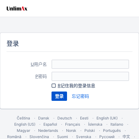
登录
U
用户名
P
密码
R
记住我的登录信息
忘记密码
Čeština
Dansk
Deutsch
Eesti
English (UK)
English (US)
Español
Français
Íslenska
Italiano
Magyar
Nederlands
Norsk
Polski
Português
Română
Slovenčina
Suomi
Svenska
Русский
中文