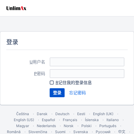
登录
U
用户名
P
密码
R
记住我的登录信息
忘记密码
Čeština
Dansk
Deutsch
Eesti
English (UK)
English (US)
Español
Français
Íslenska
Italiano
Magyar
Nederlands
Norsk
Polski
Português
Română
Slovenčina
Suomi
Svenska
Русский
中文