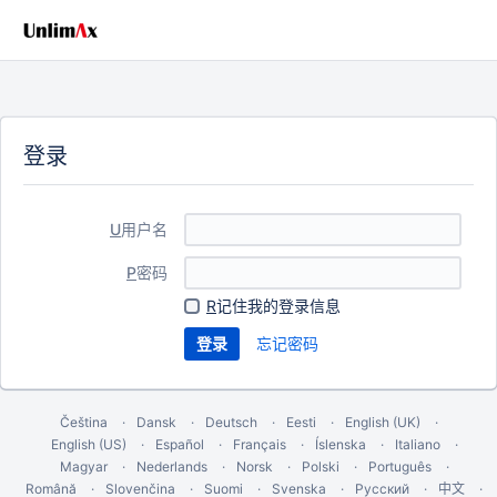
登录
U
用户名
P
密码
R
记住我的登录信息
忘记密码
Čeština
Dansk
Deutsch
Eesti
English (UK)
English (US)
Español
Français
Íslenska
Italiano
Magyar
Nederlands
Norsk
Polski
Português
Română
Slovenčina
Suomi
Svenska
Русский
中文