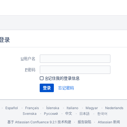
登录
U
用户名
P
密码
R
记住我的登录信息
忘记密码
Español
Français
Íslenska
Italiano
Magyar
Nederlands
Svenska
Русский
中文
한국어
日本語
基于
Atlassian Confluence
9.2.1
技术构建
报告缺陷
Atlassian 新闻