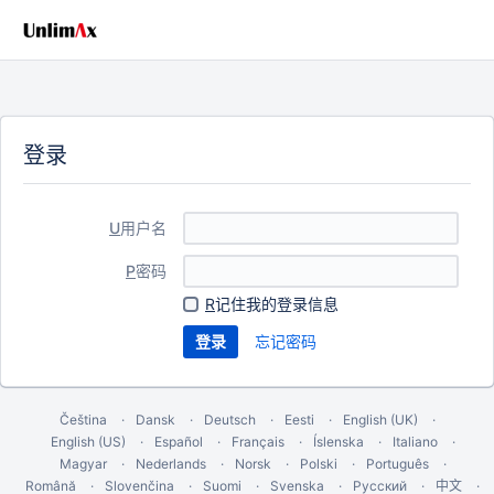
登录
U
用户名
P
密码
R
记住我的登录信息
忘记密码
Čeština
Dansk
Deutsch
Eesti
English (UK)
English (US)
Español
Français
Íslenska
Italiano
Magyar
Nederlands
Norsk
Polski
Português
Română
Slovenčina
Suomi
Svenska
Русский
中文