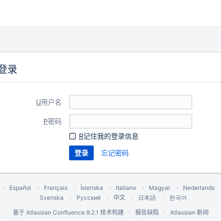
登录
U
用户名
P
密码
R
记住我的登录信息
忘记密码
Español
Français
Íslenska
Italiano
Magyar
Nederlands
Svenska
Русский
中文
한국어
日本語
基于
Atlassian Confluence
9.2.1
技术构建
报告缺陷
Atlassian 新闻